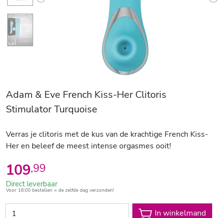
Previous
N
Adam & Eve French Kiss-Her Clitoris
Stimulator Turquoise
Verras je clitoris met de kus van de krachtige French Kiss-
Her en beleef de meest intense orgasmes ooit!
109
,
99
Direct leverbaar
Voor 16:00 bestellen = de zelfde dag verzonden!
In winkelmand