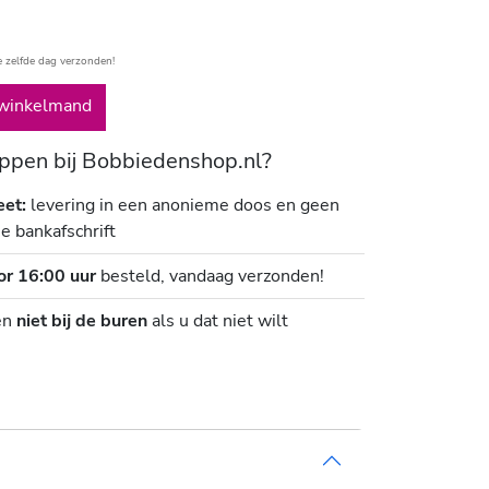
e zelfde dag verzonden!
winkelmand
pen bij Bobbiedenshop.nl?
eet:
levering in een anonieme doos en geen
je bankafschrift
or 16:00 uur
besteld, vandaag verzonden!
en
niet bij de buren
als u dat niet wilt