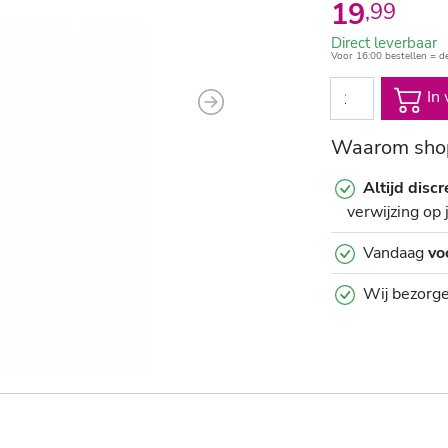
19
,
99
Direct leverbaar
Voor 16:00 bestellen = d
In 
Next
Waarom shop
Altijd discr
verwijzing op 
Vandaag
vo
Wij bezorg