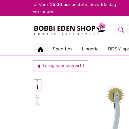
Voor
16:00 uur
besteld, dezelfde dag
verzonden
Speeltjes
Lingerie
BDSM spe
Terug naar overzicht