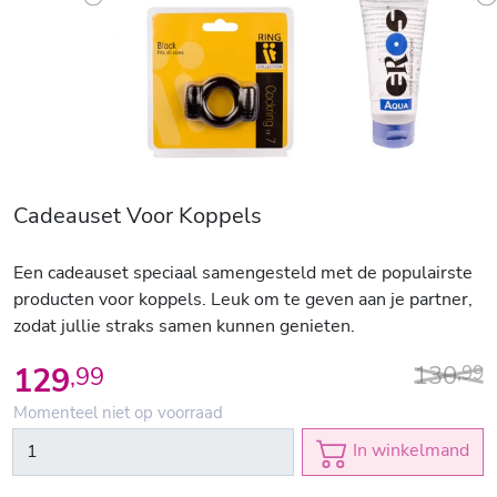
Previous
N
Cadeauset Voor Koppels
Een cadeauset speciaal samengesteld met de populairste
producten voor koppels. Leuk om te geven aan je partner,
zodat jullie straks samen kunnen genieten.
130
129
,
99
,
99
Momenteel niet op voorraad
In winkelmand