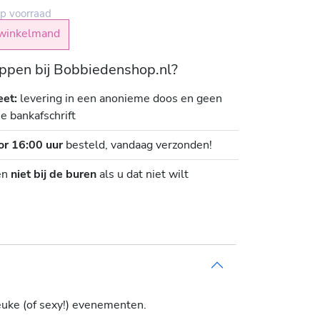
p voorraad
winkelmand
pen bij Bobbiedenshop.nl?
eet:
levering in een anonieme doos en geen
je bankafschrift
or 16:00 uur
besteld, vandaag verzonden!
en
niet bij de buren
als u dat niet wilt
leuke (of sexy!) evenementen.