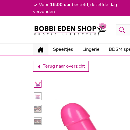
Voor
16:00 uur
besteld, dezelfde dag
verzonden
Speeltjes
Lingerie
BDSM spe
Terug naar overzicht