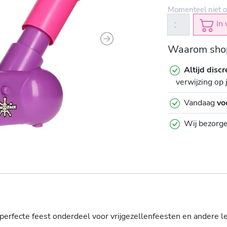
Momenteel niet o
In 
Next
Waarom shop
Altijd discr
verwijzing op 
Vandaag
vo
Wij bezorg
 perfecte feest onderdeel voor vrijgezellenfeesten en andere 