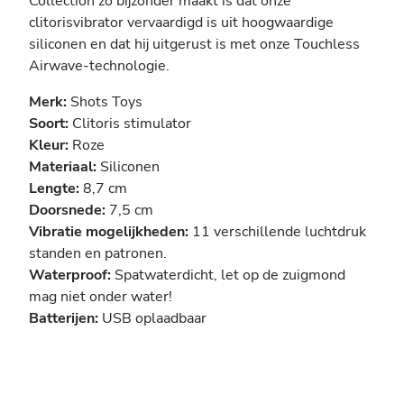
Collection zo bijzonder maakt is dat onze
clitorisvibrator vervaardigd is uit hoogwaardige
siliconen en dat hij uitgerust is met onze Touchless
Airwave-technologie.
Merk:
Shots Toys
Soort:
Clitoris stimulator
Kleur:
Roze
Materiaal:
Siliconen
Lengte:
8,7 cm
Doorsnede:
7,5 cm
Vibratie mogelijkheden:
11 verschillende luchtdruk
standen en patronen.
Waterproof:
Spatwaterdicht, let op de zuigmond
mag niet onder water!
Batterijen:
USB oplaadbaar