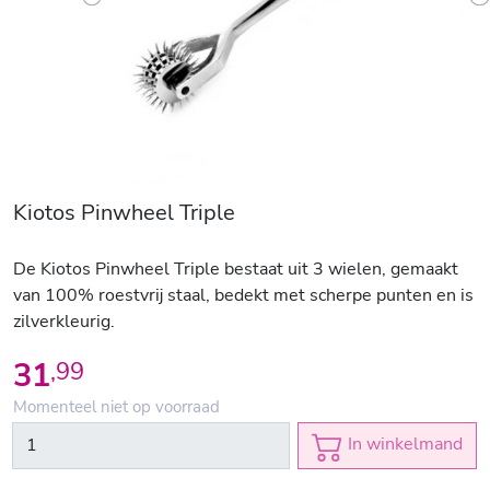
Previous
N
Kiotos Pinwheel Triple
De Kiotos Pinwheel Triple bestaat uit 3 wielen, gemaakt
van 100% roestvrij staal, bedekt met scherpe punten en is
zilverkleurig.
31
,
99
Momenteel niet op voorraad
In winkelmand