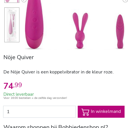
Previous
N
Nöje Quiver
De Nöje Quiver is een koppelvibrator in de kleur roze.
74
,
99
Direct leverbaar
Voor 16:00 bestellen = de zelfde dag verzonden!
In winkelmand
Waarom shoppen bij Bobbiedenshop.nl?