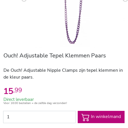
Previous
N
Ouch! Adjustable Tepel Klemmen Paars
De Ouch! Adjustable Nipple Clamps zijn tepel klemmen in
de kleur paars.
15
,
99
Direct leverbaar
Voor 16:00 bestellen = de zelfde dag verzonden!
In winkelmand